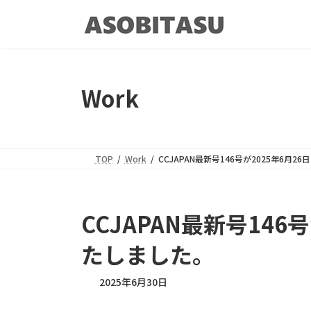
コ
ナ
ン
ビ
テ
ゲ
ン
ー
ツ
シ
Work
へ
ョ
ス
ン
キ
に
ッ
移
プ
動
TOP
Work
CCJAPAN最新号146号が2025年6月
CCJAPAN最新号146
たしました。
2025年6月30日